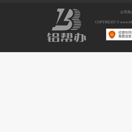
公司简
COPYRIGHT © www.lv